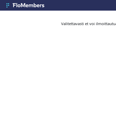
Siirry pääsisältöön
FloMembers
Valitettavasti et voi ilmoittau