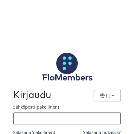
Siirry pääsisältöön
Kirjaudu
FI
Sähköposti
(pakollinen)
Salasana
(pakollinen)
Salasana hukassa?