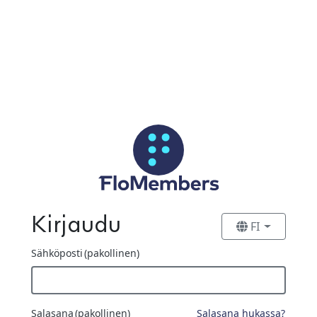
Siirry pääsisältöön
Kirjaudu
FI
Sähköposti
(pakollinen)
Salasana
(pakollinen)
Salasana hukassa?