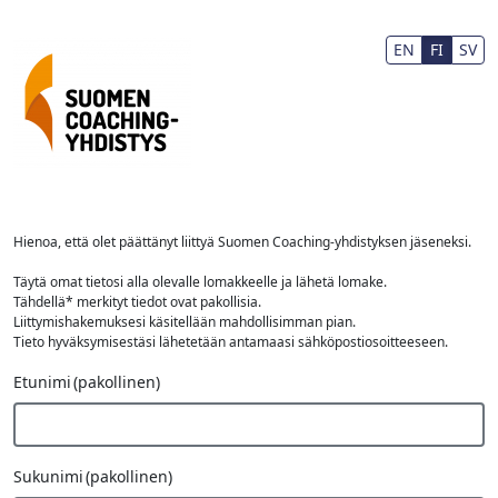
Siirry pääsisältöön
EN
FI
SV
Hienoa, että olet päättänyt liittyä Suomen Coaching-yhdistyksen jäseneksi.
Täytä omat tietosi alla olevalle lomakkeelle ja lähetä lomake.
Tähdellä* merkityt tiedot ovat pakollisia.
Liittymishakemuksesi käsitellään mahdollisimman pian.
Tieto hyväksymisestäsi lähetetään antamaasi sähköpostiosoitteeseen.
Etunimi
(pakollinen)
Sukunimi
(pakollinen)