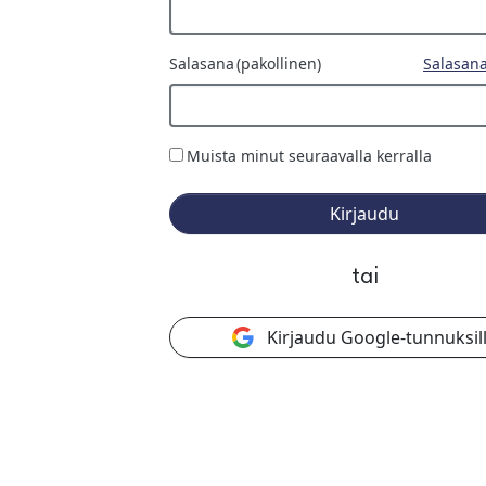
Salasana
(pakollinen)
Salasan
Muista minut seuraavalla kerralla
Kirjaudu
tai
Kirjaudu Google-tunnuksil