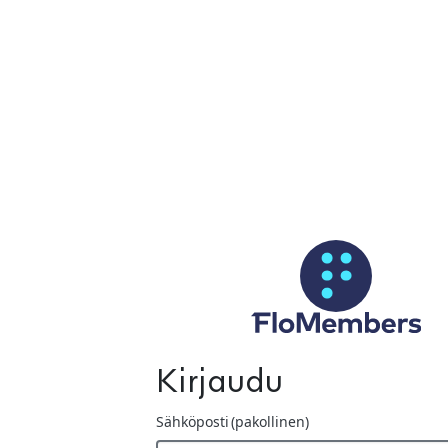
Siirry pääsisältöön
Kirjaudu
Sähköposti
(pakollinen)