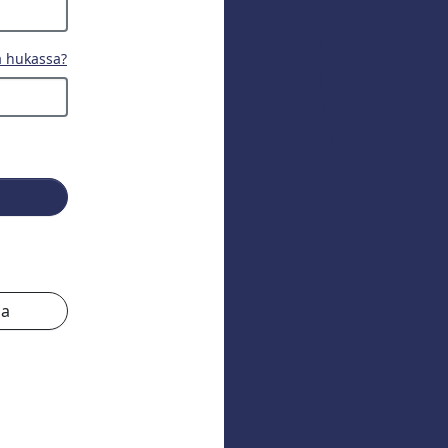
a hukassa?
la