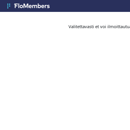
Siirry pääsisältöön
FloMembers
Valitettavasti et voi ilmoittau