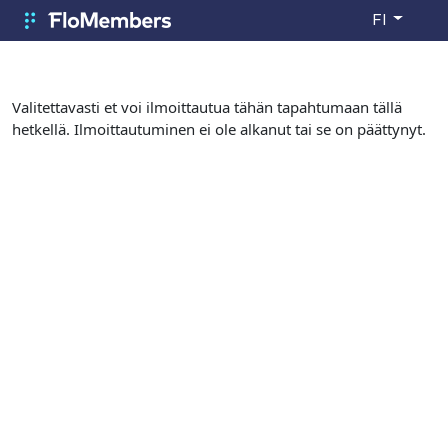
Siirry pääsisältöön
FI
FloMembers
Valitettavasti et voi ilmoittautua tähän tapahtumaan tällä
hetkellä. Ilmoittautuminen ei ole alkanut tai se on päättynyt.