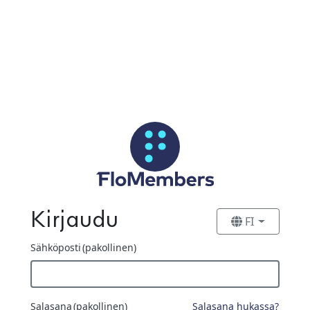
Siirry pääsisältöön
Kirjaudu
FI
Sähköposti
(pakollinen)
Salasana
(pakollinen)
Salasana hukassa?