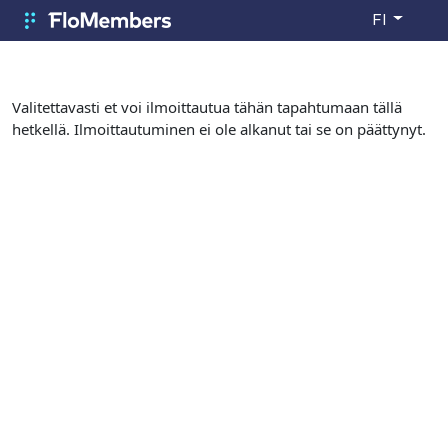
Siirry pääsisältöön
FI
FloMembers
Valitettavasti et voi ilmoittautua tähän tapahtumaan tällä
hetkellä. Ilmoittautuminen ei ole alkanut tai se on päättynyt.