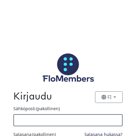
Siirry pääsisältöön
Kirjaudu
FI
Sähköposti
(pakollinen)
Salasana
(pakollinen)
Salasana hukassa?