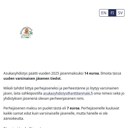
Siirry pääsisältöön
Fax Number
EN
FI
SV
Asukasyhdistys päätti vuoden 2025 jäsenmaksuksi
14 euroa.
Ilmoita tässä
uuden varsinaisen jäsenen tiedot.
Mikäli tahdot liittyä perhejäseneksi ja perheestänne jo löytyy varsinainen
jäsen, laita sähköpostilla
asukasyhdistys@anttilanmaki.fi
oma nimesi sekä jo
yhdistyksen jäsenenä olevan perheenjäsenen nimi.
Perhejäsenen maksu on puolet tästä eli
7 euroa
. Perhejäsenelle kuuluvat
kaikki samat edut kuin varsinaiselle jäsenelle, mutta hänelle ei ole
äänioikeutta.