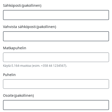
Password
Sähköposti
(pakollinen)
Key
Vahvista sähköposti
(pakollinen)
Matkapuhelin
Käytä E.164-muotoa (esim. +358 44 1234567).
Puhelin
Osoite
(pakollinen)